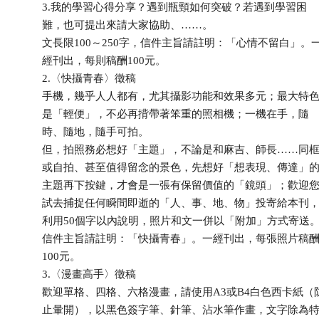
3.我的學習心得分享？遇到瓶頸如何突破？若遇到學習困
難，也可提出來請大家協助、……。
文長限100～250字，信件主旨請註明：「心情不留白」。
經刊出，每則稿酬100元。
2.〈快攝青春〉徵稿
手機，幾乎人人都有，尤其攝影功能和效果多元；最大特
是「輕便」，不必再揹帶著笨重的照相機；一機在手，隨
時、隨地，隨手可拍。
但，拍照務必想好「主題」，不論是和麻吉、師長……同
或自拍、甚至值得留念的景色，先想好「想表現、傳達」
主題再下按鍵，才會是一張有保留價值的「鏡頭」；歡迎
試去捕捉任何瞬間即逝的「人、事、地、物」投寄給本刊
利用50個字以內說明，照片和文一併以「附加」方式寄送
信件主旨請註明：「快攝青春」。一經刊出，每張照片稿
100元。
3.〈漫畫高手〉徵稿
歡迎單格、四格、六格漫畫，請使用A3或B4白色西卡紙（
止暈開），以黑色簽字筆、針筆、沾水筆作畫，文字除為