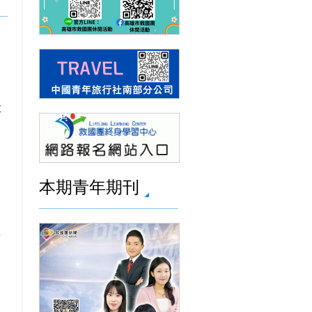
末
：
本期青年期刊
益