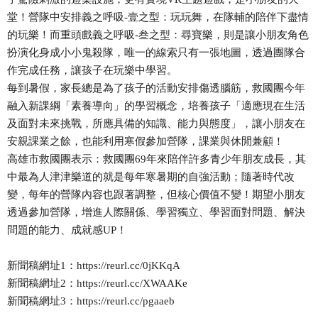
堂！營隊中安排義之呼吸-壹之型：玩玩舞，在隊輔的陪伴下盡情
的玩樂！而重頭戲義之呼吸-叁之型：尋寶樂，則是讓小朋友角色
扮演化身成小小鬼殺隊，唯一的線索只有一張地圖，透過團隊合
作完成任務，讓孩子在玩樂中學習。
每到暑假，家長總是為了孩子的活動安排傷透腦筋，救國團今年
融入新課綱「素養導向」的學習概念，培養孩子「適應現在生活
及面對未來挑戰，所應具備的知識、能力與態度」，讓小朋友在
安親課業之餘，也能利用寒假參加營隊，課業與休閒兼顧！
高雄市救國團表示：救國團69年來陪伴許多青少年朋友成長，其
中最為人津津樂道的就是每年寒暑期的自強活動；隨著時代改
變，每年的營隊內容也跟著調整，但核心價值不變！期望小朋友
透過參加營隊，增進人際關係、學習獨立、學習面對問題、解決
問題的能力、成就感UP！
新聞稿網址1：https://reurl.cc/0jKKqA
新聞稿網址2：https://reurl.cc/XWAAKe
新聞稿網址3：https://reurl.cc/pgaaeb