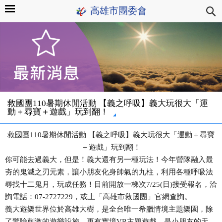
高雄市團委會
救國團110暑期休閒活動 【義之呼吸】義大玩很大「運
動＋尋寶＋遊戲」玩到翻！
救國團110暑期休閒活動 【義之呼吸】義大玩很大「運動＋尋寶
＋遊戲」玩到翻！
你可能去過義大，但是！義大還有另一種玩法！今年營隊融入最
夯的鬼滅之刃元素，讓小朋友化身帥氣的九柱，利用各種呼吸法
尋找十二鬼月，玩成任務！目前開放一梯次7/25(日)接受報名，洽
詢電話：07-2727229，或上「高雄市救國團」官網查詢。
義大遊樂世界位於高雄大樹，是全台唯一希臘情境主題樂園，除
了驚險刺激的遊樂設施，更有實境VR主題遊戲，是小朋友的天