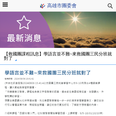
高雄市團委會
【救國團課程訊息】學語言並不難~來救國團三民分班就
對了