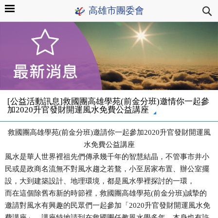
高雄市團委會
[公益活動訊息]救國團高雄學苑(前金分班)邀情你一起參
加2020升官發財開運風水免費公益講座
救國團高雄學苑(前金分班)邀請你一起參加2020升官發財開運風
水免費公益講座
風水是華人世界裡祖先們傳承幾千年的智慧結晶，不管事市井小
民或是政商名流無不對風水趨之若鶩，小至居家布置、辦公室擺
設，大到建築設計、地理環境，都是風水學裡探討的一環，
而在這個除舊布新的時節裡，救國團高雄學苑(前金分班)誠摯的
邀請對風水有興趣的民眾們一起參加「2020升官發財開運風水免
費講座」，講座特地請到在救國團任教風水學多年，本身也有許