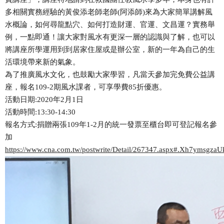
多相關實務經驗的黃俊添老師老師(阿添師)來為大家簡單講解風
水概論，如何尋龍點穴、如何打造財運、官運、文昌運？實務舉
例，一點即通！讓大家對風水有更深一層的認識與了解，也可以
將講座所學運用到到居家住屋或是辦公室，新的一年為自己的生
活環境帶來新的氣象。
為了推廣風水文化，也鼓勵大家學習，凡當天參加完免費公益講
座，報名109-2期風水課者，可享學費85折優惠。
活動日期:2020年2月1日
活動時間:13:30-14:30
報名方式:捐贈兩張109年1-2月的統一發票至櫃台即可登記報名參
加
https://www.cna.com.tw/postwrite/Detail/267347.aspx#.Xh7ymsgzaU