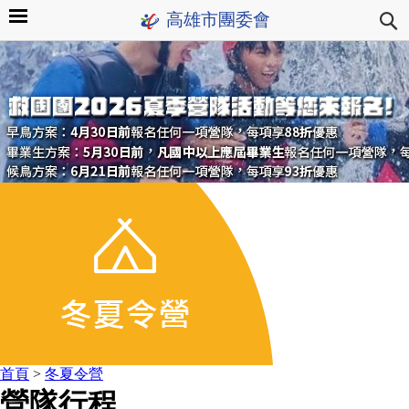
高雄市團委會
首頁
>
冬夏令營
營隊行程