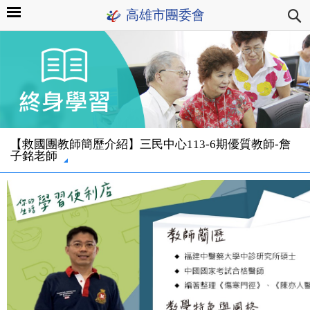
高雄市團委會
【救國團教師簡歷介紹】三民中心113-6期優質教師-詹
子銘老師