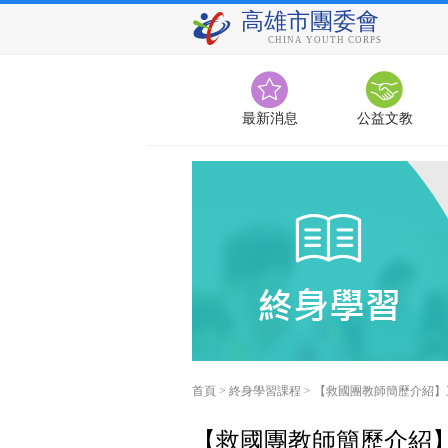
高雄市團委會
CHINA YOUTH CORPS
最新消息
公益文教
首頁
>
終身學習課程
>
【救國團教師簡歷介紹】三
【救國團教師簡歷介紹】