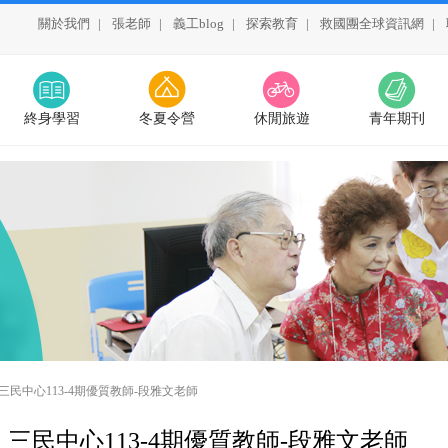
關於我們
|
張老師
|
義工blog
|
探索教育
|
救國團全球資訊網
|
終身學習
冬夏令營
休閒旅遊
青年期刊
民中心113-4期優質教師-段雅文老師
三民中心113-4期優質教師-段雅文老師