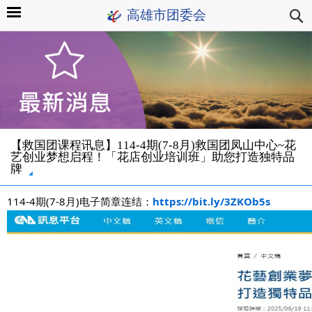
高雄市团委会
【救国团课程讯息】114-4期(7-8月)救国团凤山中心~花
艺创业梦想启程！「花店创业培训班」助您打造独特品
牌
114-4期(7-8月)电子简章连结：
https://bit.ly/3ZKOb5s